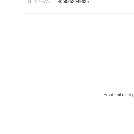
GTIN / EAN:
4059952049625