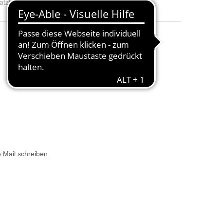
atzteil
:
Nr.1 Gehäuseschale, Nr.6 Luftleitring, Nr.8 Firmenschild