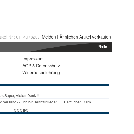
tikel Nr.:
0114978207
Melden
|
Ähnlichen
Artikel verkaufen
Platin
Impressum
AGB
&
Datenschutz
Widerrufsbelehrung