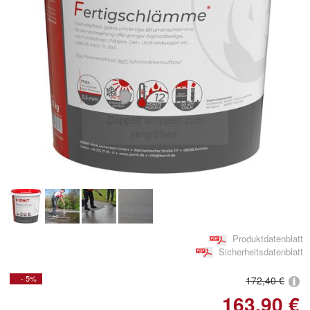
Doppelt antippen zum
vergrößern
Produktdatenblatt
Sicherheitsdatenblatt
- 5%
172,40 €
163,90 €