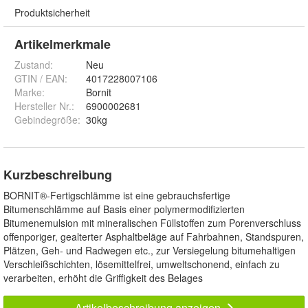
Produktsicherheit
Artikelmerkmale
Zustand:
Neu
GTIN / EAN:
4017228007106
Marke:
Bornit
Hersteller Nr.:
6900002681
Gebindegröße
:
30kg
Kurzbeschreibung
BORNIT®-Fertigschlämme ist eine gebrauchsfertige
Bitumenschlämme auf Basis einer polymermodifizierten
Bitumenemulsion mit mineralischen Füllstoffen zum Porenverschluss
offenporiger, gealterter Asphaltbeläge auf Fahrbahnen, Standspuren,
Plätzen, Geh- und Radwegen etc., zur Versiegelung bitumehaltigen
Verschleißschichten, lösemittelfrei, umweltschonend, einfach zu
verarbeiten, erhöht die Griffigkeit des Belages
Artikelbeschreibung anzeigen