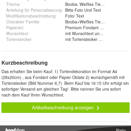
Thema
:
Booba, Weißes Tier, Märchen, Tier
Anleitung für Personalisierung
:
Bitte Foto Und Text
Modifikationsbeschreibung
:
Foto/ Text
Charakter Familie
:
Booba+Weißes Tier+Märchen+Tier
Papierart
:
Wunschtext
:
mit Wunschtext und ohne Wunsc
Tortenstecker
:
mit Tortenstecker und ohne
Kurzbeschreibung
Das erhalten Sie beim Kauf: 1) Tortendekoration im Format A4
(28x20cm) , aus Fondant oder Papier Oblate 2) wunschgemäß mit
Tortenstecker (Bild Nummer 6,7) Beim Kauf bis 16:15 Uhr erfolgt ein
sofortiger Versand am gleichen Tag! Bitte nennen Sie uns sofort
nach dem Kauf Ihren Wunschtext.
Artikelbeschreibung anzeigen
Platin