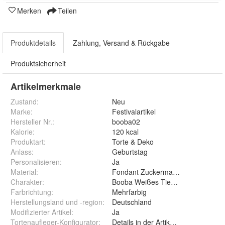
Merken
Teilen
Produktdetails
Zahlung, Versand & Rückgabe
Produktsicherheit
Artikelmerkmale
Zustand:
Neu
Marke:
Festivalartikel
Hersteller Nr.:
booba02
Kalorie
:
120 kcal
Produktart
:
Torte & Deko
Anlass
:
Geburtstag
Personalisieren
:
Ja
Material
:
Fondant Zuckermasse Oblate Zuck
Charakter
:
Booba Weißes Tier Märchen Tiere 
Farbrichtung
:
Mehrfarbig
Herstellungsland und -region
:
Deutschland
Modifizierter Artikel
:
Ja
Tortenaufleger-Konfigurator
:
Details in der Artikelbeschreibung