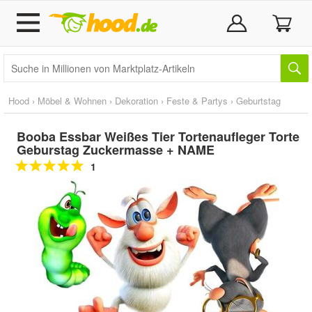
Hood
›
Möbel & Wohnen
›
Dekoration
›
Feste & Partys
›
Geburtstag
Booba Essbar Weißes Tier Tortenaufleger Torte
Geburstag Zuckermasse + NAME
1