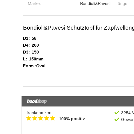
Marke:
Bondioli&Pavesi
Länge
:
frankdamken
3254 V
100% positiv
Gewerb