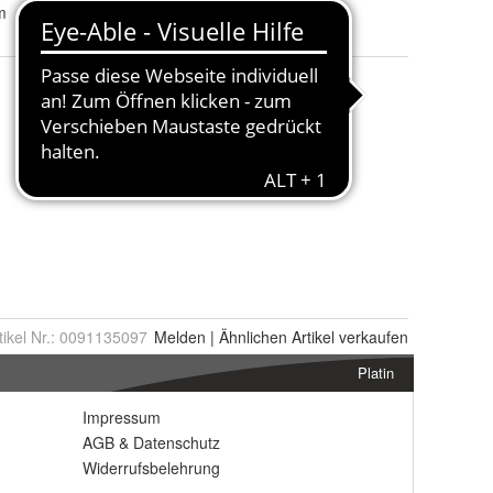
m
tikel Nr.:
0091135097
Melden
|
Ähnlichen
Artikel verkaufen
Platin
Impressum
AGB
&
Datenschutz
Widerrufsbelehrung