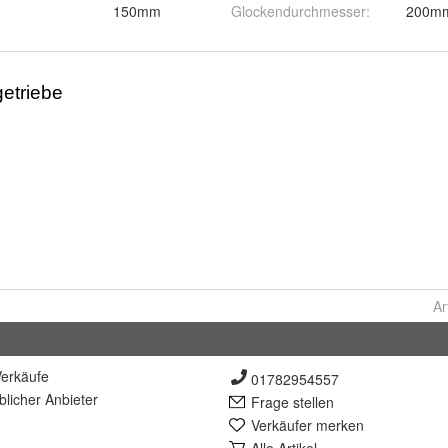
150mm
Glockendurchmesser
:
200m
Ar
erkäufe
01782954557
lich
er Anbieter
Frage stellen
Verkäufer merken