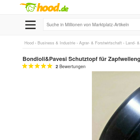
Hood
›
Business & Industrie
›
Agrar- & Forstwirtschaft
›
Land- &
Bondioli&Pavesi Schutztopf für Zapfwelleng
2
Bewertungen