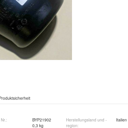
Produktsicherheit
 Nr.:
BYP21902
Herstellungsland und -
Italien
0,3 kg
region
: