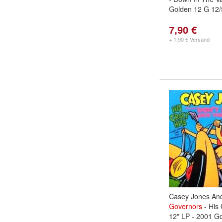
Golden 12 G 12/
7,90 €
+ 1,90 € Versand
Casey Jones An
Governors
- His 
12" LP - 2001 G