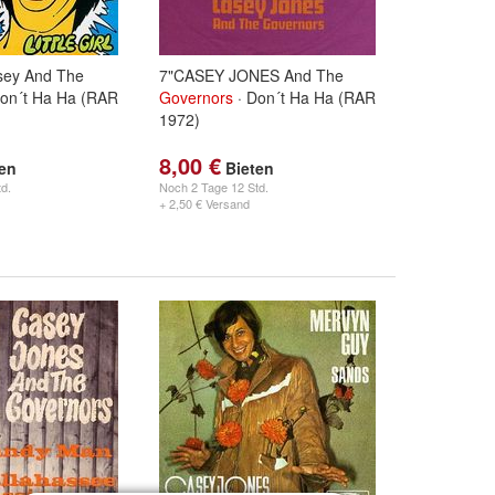
sey And The
7"CASEY JONES And The
on´t Ha Ha (RAR
Governors
· Don´t Ha Ha (RAR
1972)
8,00 €
ten
Bieten
d.
Noch
2 Tage 12 Std.
+ 2,50 € Versand