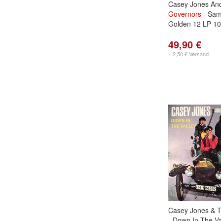
Casey Jones An
Governors
- Sam
Golden 12 LP 10
49,90 €
+ 2,50 € Versand
Casey Jones & 
- Down In The Val