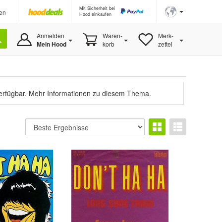
Mit Sicherheit bei
en
Hood einkaufen
Anmelden
Waren-
Merk-
Mein Hood
korb
zettel
verfügbar.
Mehr Informationen zu diesem Thema.