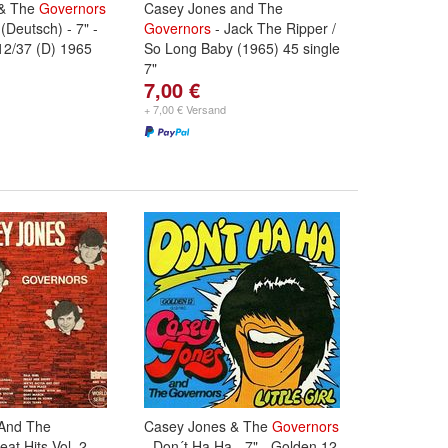
 & The
Governors
Casey Jones and The
(Deutsch) - 7" -
Governors
- Jack The Ripper /
12/37 (D) 1965
So Long Baby (1965) 45 single
7"
7,00 €
+ 7,00 € Versand
And The
Casey Jones & The
Governors
eat Hits Vol. 2
- Don´t Ha Ha - 7" - Golden 12