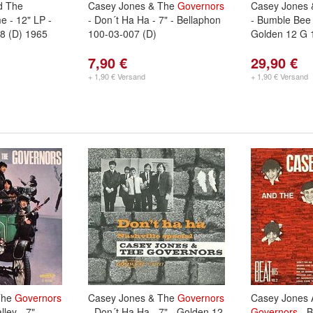
d The
Casey Jones & The
Governors
Casey Jones
e - 12" LP -
- Don´t Ha Ha - 7" - Bellaphon
- Bumble Bee 
8 (D) 1965
100-03-007 (D)
Golden 12 G 
7,90 €
29,90 €
+ 1,90 € Versand
+ 1,90 € Versand
The
Governors
Casey Jones & The
Governors
Casey Jones 
ley - 7" -
- Don´t Ha Ha - 7" - Golden 12
Governors
- B