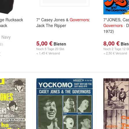
age Rucksack
7" Casey Jones &
Governors
:
7"JONES, Ca
pack
Jack The Ripper
Governors
· D
1972)
d
Navy
5,00 €
8,00 €
Bieten
Bie
€/)
Noch
5 Tage 20 Std.
Noch
2 Tage 12 St
+ 1,45 € Versand
+ 2,50 € Versand