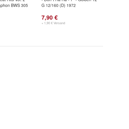
llaphon BWS 305
G 12/160 (D) 1972
7,90 €
+ 1,90 € Versand