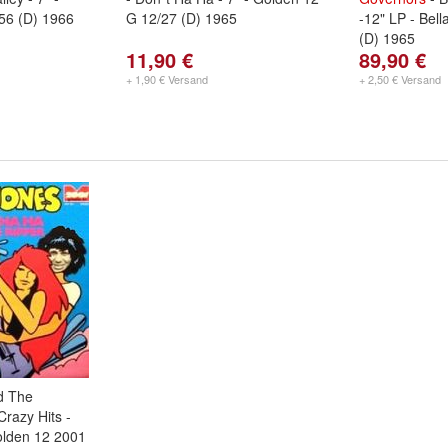
56 (D) 1966
G 12/27 (D) 1965
-12" LP - Be
(D) 1965
11,90 €
89,90 €
+ 1,90 € Versand
+ 2,50 € Versand
d The
Crazy Hits -
olden 12 2001