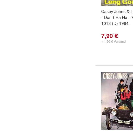
Casey Jones & 
- Don´t Ha Ha - 
1013 (D) 1964
7,90 €
+ 1,90 € Versand