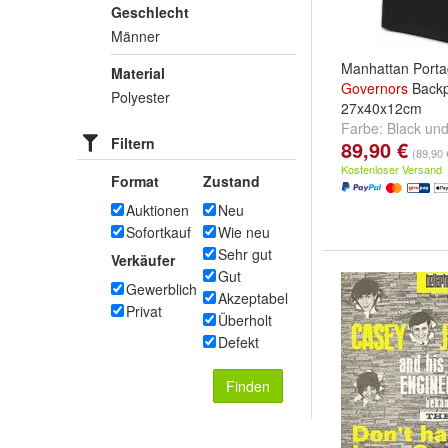
Geschlecht
Männer
Manhattan Port
Material
Governors
Back
Polyester
27x40x12cm
Farbe:
Black
un
Filtern
89,90 €
(89,90 
Kostenloser Versand
Format
Zustand
Auktionen
Neu
Sofortkauf
Wie neu
Sehr gut
Verkäufer
Gut
Gewerblich
Akzeptabel
Privat
Überholt
Defekt
Finden