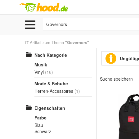
17 Artikel zum Thema
"Governors"
Nach Kategorie
Ungültige
Musik
Vinyl
(16)
Suche speichern
Mode & Schuhe
Herren-Accessoires
(1)
Eigenschaften
Farbe
Blau
Schwarz