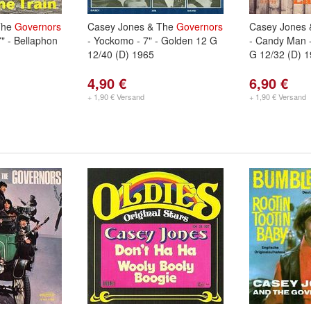
The
Governors
Casey Jones & The
Governors
Casey Jones
7" - Bellaphon
- Yockomo - 7" - Golden 12 G
- Candy Man -
12/40 (D) 1965
G 12/32 (D) 
4,90 €
6,90 €
+ 1,90 € Versand
+ 1,90 € Versand