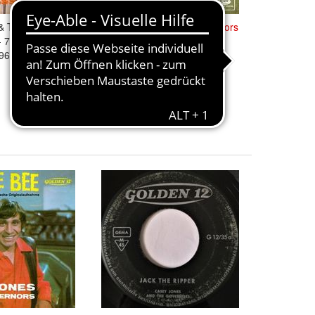
 & The
Governors
Casey Jones & The
Governors
 7" - Golden 12
- Mervyn Guy / Sands - 7" -
1965
Vogue DV 14 661 (D) 1967
12,90 €
+ 1,90 € Versand