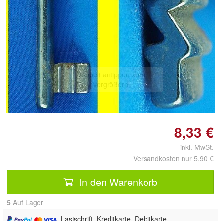
Doppelt antippen zum
vergrößern
8,33 €
inkl. MwSt.
Versandkosten nur 5,90 €
In den Warenkorb
5
Auf Lager
, Lastschrift, Kreditkarte, Debitkarte,