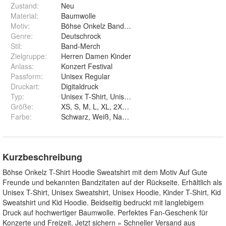
Zustand:
Neu
Material
:
Baumwolle
Motiv
:
Böhse Onkelz Bandlogo
Genre
:
Deutschrock
Stil
:
Band-Merch
Zielgruppe
:
Herren Damen Kinder
Anlass
:
Konzert Festival
Passform
:
Unisex Regular
Druckart
:
Digitaldruck
Typ
:
Größe
:
Farbe
:
Schwarz, Weiß, Navy, Rot, Burgundy, Bottle Green, 
Kurzbeschreibung
Böhse Onkelz T-Shirt Hoodie Sweatshirt mit dem Motiv Auf Gute
Freunde und bekannten Bandzitaten auf der Rückseite. Erhältlich als
Unisex T-Shirt, Unisex Sweatshirt, Unisex Hoodie, Kinder T-Shirt, Kid
Sweatshirt und Kid Hoodie. Beidseitig bedruckt mit langlebigem
Druck auf hochwertiger Baumwolle. Perfektes Fan-Geschenk für
Konzerte und Freizeit. Jetzt sichern » Schneller Versand aus