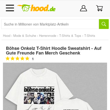
Hood
›
Mode & Schuhe
›
Herrenmode
›
T-Shirts & Tops
›
T-Shirts
Böhse Onkelz T-Shirt Hoodie Sweatshirt - Auf
Gute Freunde Fan Merch Geschenk
1