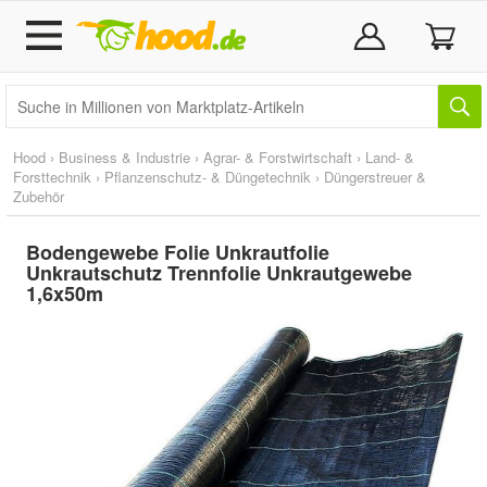
Hood
›
Business & Industrie
›
Agrar- & Forstwirtschaft
›
Land- &
Forsttechnik
›
Pflanzenschutz- & Düngetechnik
›
Düngerstreuer &
Zubehör
Bodengewebe Folie Unkrautfolie
Unkrautschutz Trennfolie Unkrautgewebe
1,6x50m