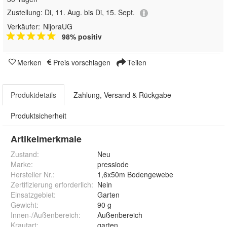
Zustellung:
Di, 11. Aug. bis Di, 15. Sept.
Verkäufer:
NijoraUG
98% positiv
Merken
Preis vorschlagen
Teilen
Produktdetails
Zahlung, Versand & Rückgabe
Produktsicherheit
Artikelmerkmale
Zustand:
Neu
Marke:
pressiode
Hersteller Nr.:
1,6x50m Bodengewebe
Zertifizierung erforderlich
:
Nein
Einsatzgebiet
:
Garten
Gewicht
:
90 g
Innen-/Außenbereich
:
Außenbereich
Krautart
:
garten