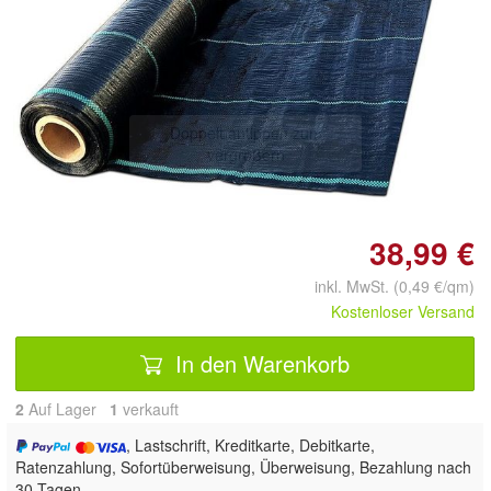
Doppelt antippen zum
vergrößern
38,99 €
inkl. MwSt. (0,49 €/qm)
Kostenloser Versand
In den Warenkorb
2
Auf Lager
1
 verkauft
, Lastschrift, Kreditkarte, Debitkarte,
Ratenzahlung, Sofortüberweisung, Überweisung, Bezahlung nach
30 Tagen