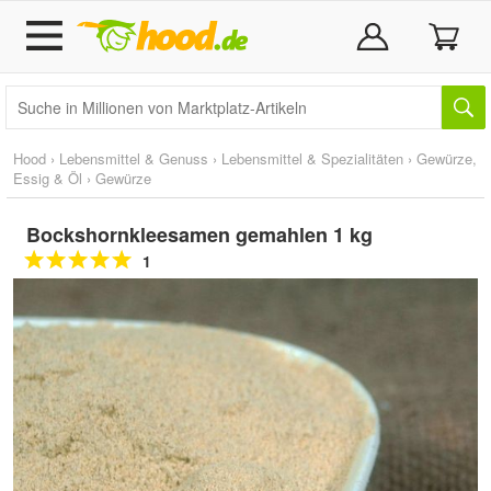
Hood
›
Lebensmittel & Genuss
›
Lebensmittel & Spezialitäten
›
Gewürze,
Essig & Öl
›
Gewürze
Bockshornkleesamen gemahlen 1 kg
1