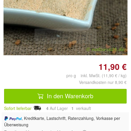
Doppelt antippen zum
vergrößern
11,90 €
pro g inkl. MwSt. (11,90 € / kg)
Versandkosten nur 8,90 €
In den Warenkorb
Sofort lieferbar
4
Auf Lager
1
 verkauft
, Kreditkarte, Lastschrift, Ratenzahlung, Vorkasse per
Überweisung