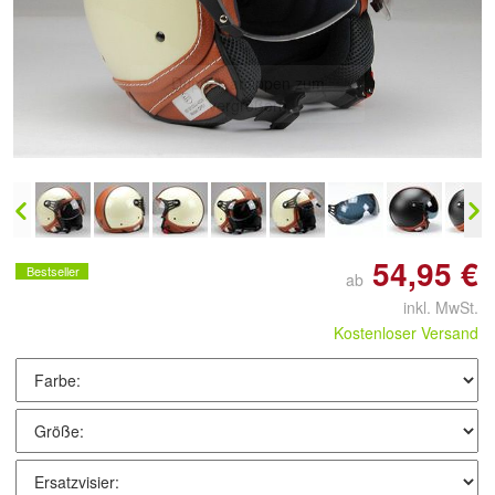
Doppelt antippen zum
vergrößern
54,95 €
Bestseller
ab
inkl. MwSt.
Kostenloser Versand