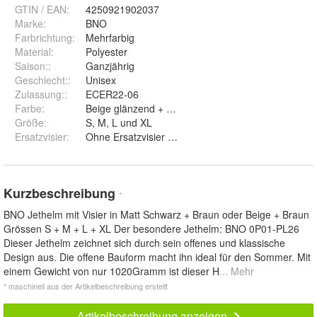
GTIN / EAN:
4250921902037
Marke:
BNO
Farbrichtung
:
Mehrfarbig
Material
:
Polyester
Saison:
:
Ganzjährig
Geschlecht:
:
Unisex
Zulassung:
:
ECER22-06
Farbe
:
Beige glänzend + Braun und Matt Schwarz + Braun
Größe
:
S, M, L und XL
Ersatzvisier
:
Ohne Ersatzvisier und + Ersatzvisier getönt
Kurzbeschreibung
*
BNO Jethelm mit Visier in Matt Schwarz + Braun oder Beige + Braun
Grössen S + M + L + XL Der besondere Jethelm: BNO 0P01-PL26
Dieser Jethelm zeichnet sich durch sein offenes und klassische
Design aus. Die offene Bauform macht ihn ideal für den Sommer. Mit
einem Gewicht von nur 1020Gramm ist dieser H
... Mehr
* maschinell aus der Artikelbeschreibung erstellt
Artikelbeschreibung anzeigen