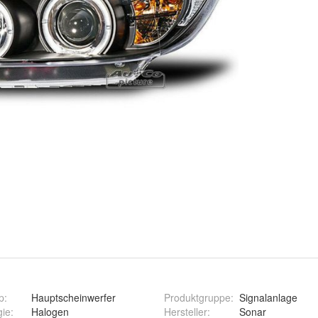
p
:
Hauptscheinwerfer
Produktgruppe
:
Signalanlage
gie
:
Halogen
Hersteller
:
Sonar