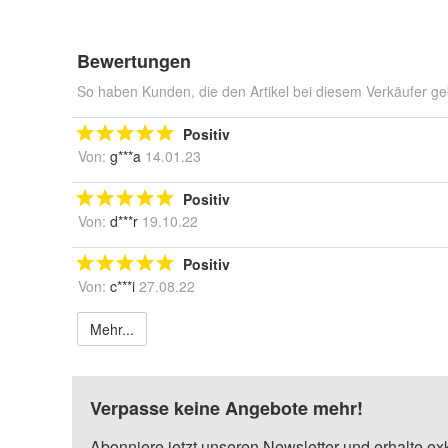
Bewertungen
So haben Kunden, die den Artikel bei diesem Verkäufer ge
Positiv
Von:
g***a
14.01.23
Positiv
Von:
d***r
19.10.22
Positiv
Von:
c***i
27.08.22
Mehr...
Verpasse keine Angebote mehr!
Abonniere jetzt unseren Newsletter und erhalte ex