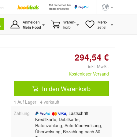
Mit Sicherheit bei
en
Hood einkaufen
Anmelden
Waren-
Merk-
Mein Hood
korb
zettel
294,54 €
inkl. MwSt.
Kostenloser Versand
In den Warenkorb
1
Auf Lager
4
 verkauft
Zahlung
, Lastschrift,
Kreditkarte, Debitkarte,
Ratenzahlung, Sofortüberweisung,
Überweisung, Bezahlung nach 30