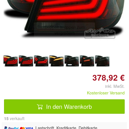
Doppelt antippen zum
vergrößern
378,92 €
inkl. MwSt.
Kostenloser Versand
In den Warenkorb
15
 verkauft
, Lastschrift, Kreditkarte, Debitkarte,