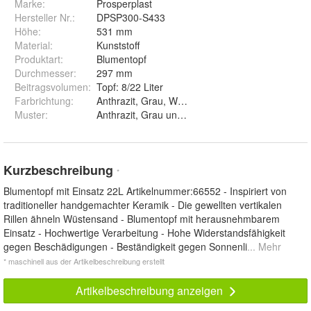
Marke:
Prosperplast
Hersteller Nr.:
DPSP300-S433
Höhe
:
531 mm
Material
:
Kunststoff
Produktart
:
Blumentopf
Durchmesser
:
297 mm
Beitragsvolumen
:
Topf: 8/22 Liter
Farbrichtung
:
Anthrazit, Grau, Weiß
Muster
:
Anthrazit, Grau und Weiß
Kurzbeschreibung
*
Blumentopf mit Einsatz 22L Artikelnummer:66552 - Inspiriert von
traditioneller handgemachter Keramik - Die gewellten vertikalen
Rillen ähneln Wüstensand - Blumentopf mit herausnehmbarem
Einsatz - Hochwertige Verarbeitung - Hohe Widerstandsfähigkeit
gegen Beschädigungen - Beständigkeit gegen Sonnenli
... Mehr
* maschinell aus der Artikelbeschreibung erstellt
Artikelbeschreibung anzeigen