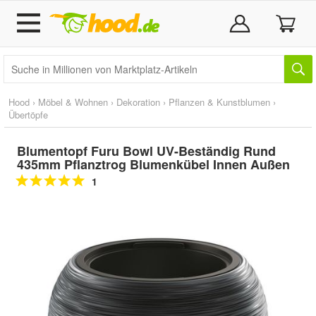
Hood
›
Möbel & Wohnen
›
Dekoration
›
Pflanzen & Kunstblumen
›
Übertöpfe
Blumentopf Furu Bowl UV-Beständig Rund
435mm Pflanztrog Blumenkübel Innen Außen
1