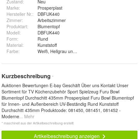
Zustand:
Neu
Marke:
Prosperplast
Hersteller Nr.:
DBFUK440
Zimmer
:
Arbeitszimmer
Produktart
:
Blumentopf
Modell
:
DBFUK440
Form
:
Rund
Material
:
Kunststoff
Farbe
:
Weiß, Hellgrau und Anthrazit
Kurzbeschreibung
*
Auktionen Bewertungen E-bay Geschäft Über uns Kontakt Unser
Sortiment für TV Küchenzubehör Sport Spielzeug Furu Bowl
Blumentopf Durchschitt 435mm Prosperplast Furu Bowl Blumentopf
für Innen- und Außenbereich UV-Beständig Rund Kunststoff
Durchschitt 435mm Produktcode: 081450, 081451, 081452 -
Moderne
... Mehr
* maschinell aus der Artikelbeschreibung erstellt
Artikelbeschreibung anzeigen