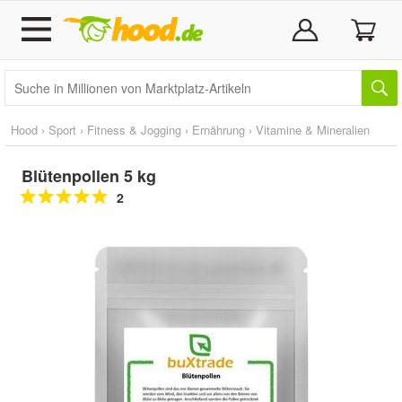
Hood
›
Sport
›
Fitness & Jogging
›
Ernährung
›
Vitamine & Mineralien
Blütenpollen 5 kg
2