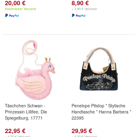
20,00 €
8,90 €
Kostenloser Versand
+ 3,90 € Versand
Täschchen Schwan -
Penelope Pitstop * Stylische
Prinzessin Lillifee, Die
Handtasche * Hanna Barbera *
Spiegelburg, 17771
22395
22,95 €
29,95 €
+ 4,20 € Versand
+ 4,20 € Versand