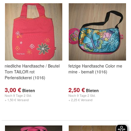
niedliche Handtasche / Beutel
fetzige Handtasche Color me
Tom TAILOR rot
mine - bemalt (1016)
Perlenstickerei (1016)
3,00 €
2,50 €
Bieten
Bieten
Noch
9 Tage 2 Std.
Noch
9 Tage 2 Std.
+ 1,50 € Versand
+ 2,25 € Versand