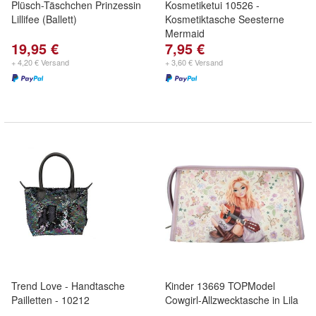
Plüsch-Täschchen Prinzessin
Kosmetiketui 10526 -
Lillifee (Ballett)
Kosmetiktasche Seesterne
Mermaid
19,95 €
7,95 €
+ 4,20 € Versand
+ 3,60 € Versand
Trend Love - Handtasche
Kinder 13669 TOPModel
Pailletten - 10212
Cowgirl-Allzwecktasche in Lila