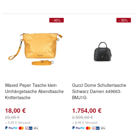
- 40%
- 30%
Waxed Peper Tasche klein
Gucci Dome Schultertasche
Umhängetasche Abendtasche
Schwarz Damen 449663-
Knittertasche
BMJ1G
18,00 €
1.754,00 €
29,95 €
2.505,00 €
+ 5,95 € Versand
+ 8,99 € Versand