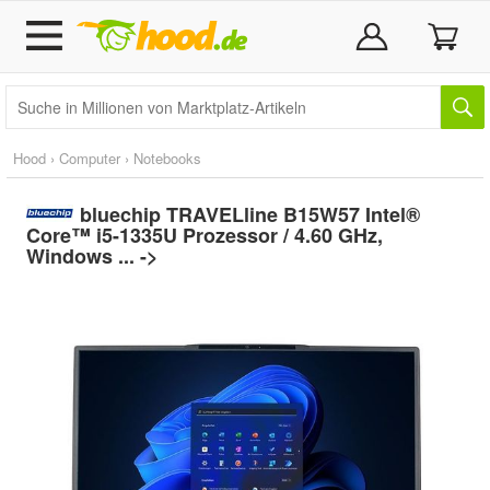
Hood
›
Computer
›
Notebooks
bluechip TRAVELline B15W57 Intel®
Core™ i5-1335U Prozessor / 4.60 GHz,
Windows ... ->