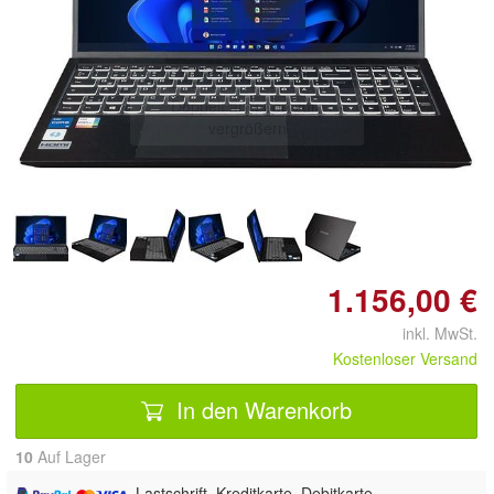
Doppelt antippen zum
vergrößern
1.156,00 €
inkl. MwSt.
Kostenloser Versand
In den Warenkorb
10
Auf Lager
, Lastschrift, Kreditkarte, Debitkarte,