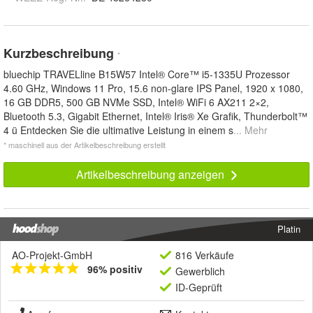
Kurzbeschreibung
*
bluechip TRAVELline B15W57 Intel® Core™ i5-1335U Prozessor
4.60 GHz, Windows 11 Pro, 15.6 non-glare IPS Panel, 1920 x 1080,
16 GB DDR5, 500 GB NVMe SSD, Intel® WiFi 6 AX211 2×2,
Bluetooth 5.3, Gigabit Ethernet, Intel® Iris® Xe Grafik, Thunderbolt™
4 ü Entdecken Sie die ultimative Leistung in einem s
... Mehr
* maschinell aus der Artikelbeschreibung erstellt
Artikelbeschreibung anzeigen
Platin
AO-Projekt-GmbH
816 Verkäufe
96% positiv
Gewerblich
ID-Geprüft