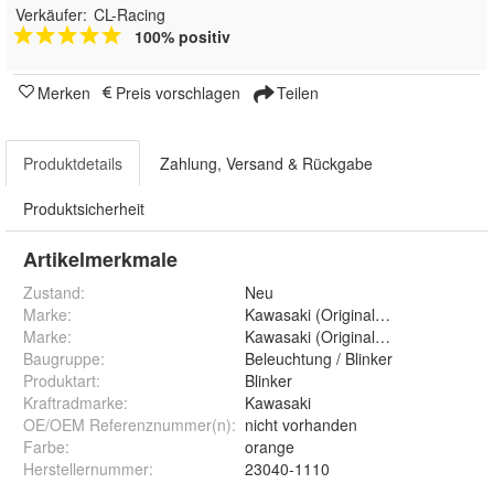
Verkäufer:
CL-Racing
100% positiv
Merken
Preis vorschlagen
Teilen
Produktdetails
Zahlung, Versand & Rückgabe
Produktsicherheit
Artikelmerkmale
Zustand:
Neu
Marke:
Kawasaki (Original OE)
Marke
:
Kawasaki (Original OE)
Baugruppe
:
Beleuchtung / Blinker
Produktart
:
Blinker
Kraftradmarke
:
Kawasaki
OE/OEM Referenznummer(n)
:
nicht vorhanden
Farbe
:
orange
Herstellernummer
:
23040-1110