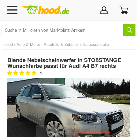
Hood
›
Auto & Motor
›
Autoteile & Zubehör
›
Karosserieteile
Blende Nebelscheinwerfer in STOßSTANGE
Wunschfarbe passt für Audi A4 B7 rechts
1
Doppelt antippen zum
vergrößern