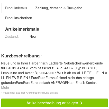
Produktdetails
Zahlung, Versand & Rückgabe
Produktsicherheit
Artikelmerkmale
Zustand:
Neu
Kurzbeschreibung
*
Neue und in Ihrer Farbe frisch Lackierte Nebelscheinwerferblende
für STOßSTANGE vorn passend zu Audi A4 B7 (Typ 8EC 8ED)
Limousine und Avant Bj. 2004-2007 Wi r h ab en AL LE TE IL E I N A
LL EN FA R B EN ! EuroEuroEuroauf Hood nicht das richtige
gefundenEuroEuroEuro einfach ANFRAGEN an Email: Kontak
...
Mehr
* maschinell aus der Artikelbeschreibung erstellt
Artikelbeschreibung anzeigen