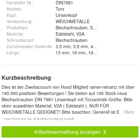
Hersteller Nr.:
DIN7981
Antrieb
:
Torx
Kopf
:
Linsenkopf
Verwendung
:
WEICHMETALLE
Produktart
:
Blechschrauben, Schrauben, Linsenkopfs
Material
:
Edelstahl, V2A
Schraubenart
:
Blechschrauben
Durchmesser Gewinde
:
Länge
:
Kurzbeschreibung
*
Dies ist der Zweitaccount von Hood Mitglied rainer-reinartz mit über
140.000 positiven Bewertungen ! Sie bieten auf 100 Stück neue
Blechschrauben DIN 7981 Linsenkopf mit Torxantrieb Größe: Bitte
oben auswählen Material: V2A ( Edelstahl ). NUR FÜR
WEICHMETALLE GEEIGNET! Bitte beachten: Generell ist E
... Mehr
* maschinell aus der Artikelbeschreibung erstellt
Artikelbeschreibung anzeigen