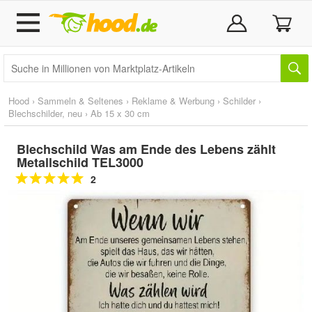
Hood
›
Sammeln & Seltenes
›
Reklame & Werbung
›
Schilder
›
Blechschilder, neu
›
Ab 15 x 30 cm
Blechschild Was am Ende des Lebens zählt
Metallschild TEL3000
2