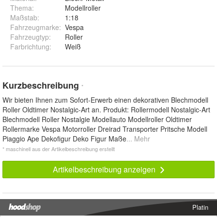
Thema
:
Modellroller
Maßstab
:
1:18
Fahrzeugmarke
:
Vespa
Fahrzeugtyp
:
Roller
Farbrichtung
:
Weiß
Kurzbeschreibung
*
Wir bieten Ihnen zum Sofort-Erwerb einen dekorativen Blechmodell
Roller Oldtimer Nostalgic-Art an. Produkt: Rollermodell Nostalgic-Art
Blechmodell Roller Nostalgie Modellauto Modellroller Oldtimer
Rollermarke Vespa Motorroller Dreirad Transporter Pritsche Modell
Piaggio Ape Dekofigur Deko Figur Maße
... Mehr
* maschinell aus der Artikelbeschreibung erstellt
Artikelbeschreibung anzeigen
Platin