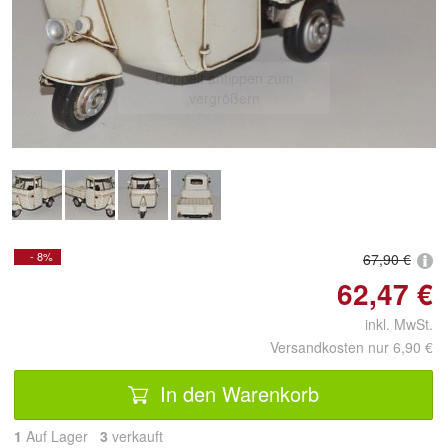
Doppelt antippen zum
vergrößern
- 8%
67,90 €
62,47 €
inkl. MwSt.
Versandkosten nur 6,90 €
In den Warenkorb
1
Auf Lager
3
 verkauft