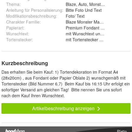
Thema
:
Blaze, Auto, Monster Mashine, Mon
Anleitung für Personalisierung
:
Bitte Foto Und Text
Modifikationsbeschreibung
:
Foto/ Text
Charakter Familie
:
Blaze Monster Mashine Monster Tr
Papierart
:
Wunschtext
:
mit Wunschtext und ohne Wunsc
Tortenstecker
:
mit Tortenstecker und ohne
Kurzbeschreibung
Das erhalten Sie beim Kauf: 1) Tortendekoration im Format A4
(28x20cm) , aus Fondant oder Papier Oblate 2) wunschgemäß mit
Tortenstecker (Bild Nummer 6,7) Beim Kauf bis 16:15 Uhr erfolgt ein
sofortiger Versand am gleichen Tag! Bitte nennen Sie uns sofort
nach dem Kauf Ihren Wunschtext.
Artikelbeschreibung anzeigen
Platin