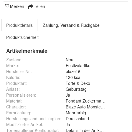
Merken
Teilen
Produktdetails
Zahlung, Versand & Rückgabe
Produktsicherheit
Artikelmerkmale
Zustand:
Neu
Marke:
Festivalartikel
Hersteller Nr.:
blaze16
Kalorie
:
120 kcal
Produktart
:
Torte & Deko
Anlass
:
Geburtstag
Personalisieren
:
Ja
Material
:
Fondant Zuckermasse Oblate Zuck
Charakter
:
Blaze Auto Monster Mashine Monst
Farbrichtung
:
Mehrfarbig
Herstellungsland und -region
:
Deutschland
Modifizierter Artikel
:
Ja
Tortenaufleger-Konfigurator
:
Details in der Artikelbeschreibung