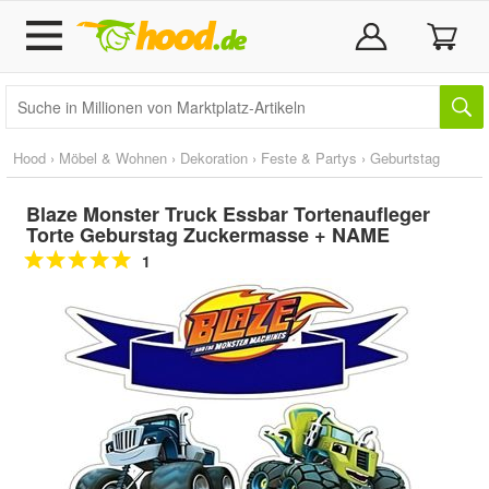
Hood
›
Möbel & Wohnen
›
Dekoration
›
Feste & Partys
›
Geburtstag
Blaze Monster Truck Essbar Tortenaufleger
Torte Geburstag Zuckermasse + NAME
1