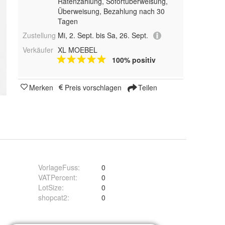
Ratenzahlung, Sofortüberweisung,
Überweisung, Bezahlung nach 30
Tagen
Zustellung
Mi, 2. Sept. bis Sa, 26. Sept.
Verkäufer
XL MOEBEL
100% positiv
Merken
Preis vorschlagen
Teilen
VorlageFuss
:
0
VATPercent
:
0
LotSize
:
0
shopcat2
:
0