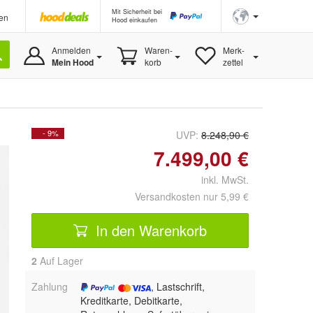
Mit Sicherheit bei
en
Hood einkaufen
Anmelden
Waren-
Merk-
Mein Hood
korb
zettel
- 9%
UVP:
8.248,90 €
7.499,00 €
inkl. MwSt.
Versandkosten nur 5,99 €
In den Warenkorb
2
Auf Lager
Zahlung
, Lastschrift,
Kreditkarte, Debitkarte,