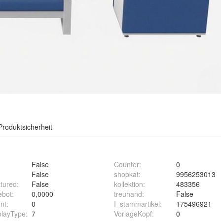
Produktsicherheit
False
Counter
:
0
False
shopkat
:
9956253013
tured
:
False
kollektion
:
483356
ebot
:
0,0000
treuhand
:
False
nt
:
0
I_stammartikel
:
175496921
playType
:
7
VorlageKopf
:
0