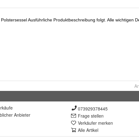
Ar
rkäufe
073929378445
lich
er Anbieter
Frage stellen
Verkäufer merken
Alle Artikel