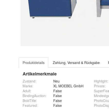
Produktdetails
Zahlung, Versand & Rückgabe
Artikelmerkmale
Zustand:
Neu
Highlight
:
Marke:
XL MOEBEL GmbH
Private
:
Adult
:
False
SuperFea
BindingAuction
:
False
Mindestg
BoldTitle
:
False
PhotoCou
Featured
:
False
PhotoDis