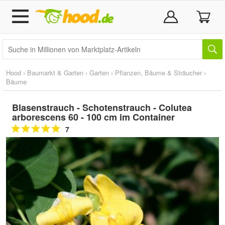
Hood
›
Baumarkt & Garten
›
Garten
›
Pflanzen, Bäume & Sträucher
›
Bäume
Blasenstrauch - Schotenstrauch - Colutea
arborescens 60 - 100 cm im Container
7