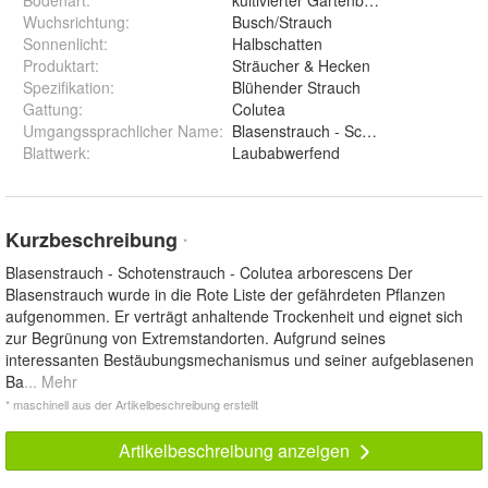
Bodenart
:
kultivierter Gartenboden
Wuchsrichtung
:
Busch/Strauch
Sonnenlicht
:
Halbschatten
Produktart
:
Sträucher & Hecken
Spezifikation
:
Blühender Strauch
Gattung
:
Colutea
Umgangssprachlicher Name
:
Blasenstrauch - Schotenstrauch
Blattwerk
:
Laubabwerfend
Kurzbeschreibung
*
Blasenstrauch - Schotenstrauch - Colutea arborescens Der
Blasenstrauch wurde in die Rote Liste der gefährdeten Pflanzen
aufgenommen. Er verträgt anhaltende Trockenheit und eignet sich
zur Begrünung von Extremstandorten. Aufgrund seines
interessanten Bestäubungsmechanismus und seiner aufgeblasenen
Ba
... Mehr
* maschinell aus der Artikelbeschreibung erstellt
Artikelbeschreibung anzeigen