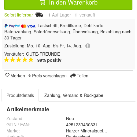
In den Warenkorb
Sofort lieferbar
1
Auf Lager
1
 verkauft
, Lastschrift, Kreditkarte, Debitkarte,
Ratenzahlung, Sofortüberweisung, Überweisung, Bezahlung nach
30 Tagen
Zustellung:
Mo, 10. Aug. bis Fr, 14. Aug.
Verkäufer:
GUTE-FREUNDE
99% positiv
Merken
Preis vorschlagen
Teilen
Produktdetails
Zahlung, Versand & Rückgabe
Artikelmerkmale
Zustand:
Neu
GTIN / EAN:
4251233430331
Marke:
Harzer Mineralquelle Blankenburg
Herkunft
:
Deutschland