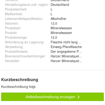
Herstellungsland und -region
:
Deutschland
Produkteinheit
:
L
Maßeinheit
:
L
Lebensmittelspezifikation
:
Alkoholfrei
Volumen
:
12,0
Produktart
:
Mineralwasser
Produkt
:
Mineralwasser
Produktmenge
:
12,0
Anforderung an Lagerung
:
Flasche nicht lange Sonnenlicht aus
Verpackung
:
Einweg-Pfandflasche
Produkthinweis
:
Der angegebene Preis beinhaltet ei
Brennerei/Inverkehrbringer
:
Harzer Mineralquelle Blankenburg 
Hersteller
:
Harzer Mineralquelle Blankenburg
Kurzbeschreibung
Kurzbeschreibung folgt.
Artikelbeschreibung anzeigen