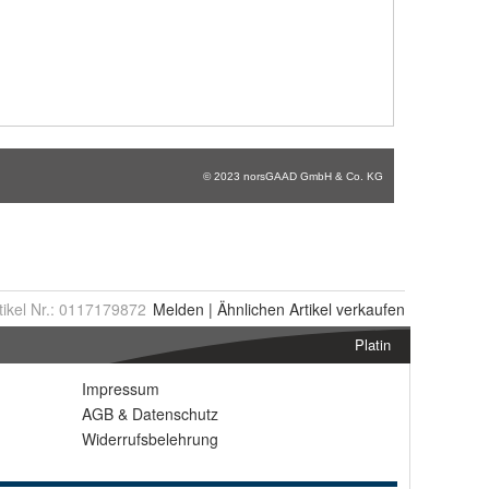
tikel Nr.:
0117179872
Melden
|
Ähnlichen
Artikel verkaufen
Platin
Impressum
AGB
&
Datenschutz
Widerrufsbelehrung