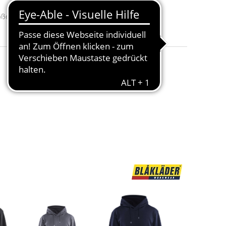
öße
:
4XL, L, M, S, XL, XS, 2XL und 3XL