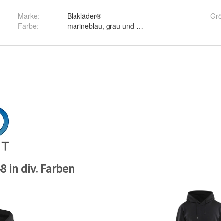
Marke:
Blakläder®
Gr
Farbe
:
marineblau, grau und schwarz