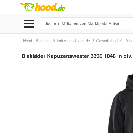
Hood
›
Business & Industrie
›
Industrie- & Gewerbebedarf
›
Arbe
Blakläder Kapuzensweater 3396 1048 in div