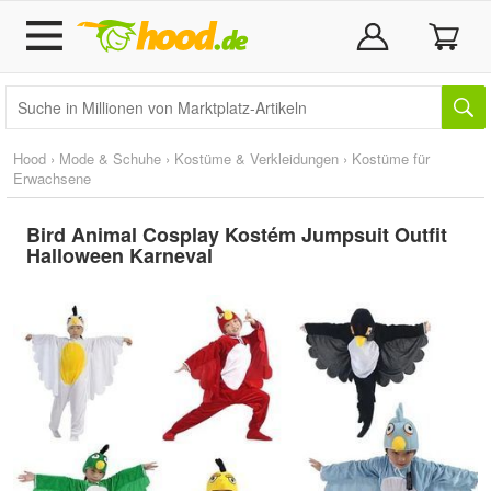
Hood
›
Mode & Schuhe
›
Kostüme & Verkleidungen
›
Kostüme für
Erwachsene
Bird Animal Cosplay Kostém Jumpsuit Outfit
Halloween Karneval