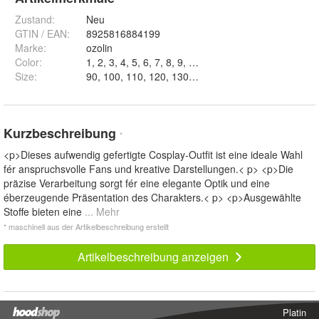
Zustand:
Neu
GTIN / EAN:
8925816884199
Marke:
ozolin
Color
:
Size
:
90, 100, 110, 120, 130, 140, 150, 160 und 170
Kurzbeschreibung
*
<p>Dieses aufwendig gefertigte Cosplay-Outfit ist eine ideale Wahl
fér anspruchsvolle Fans und kreative Darstellungen.< p> <p>Die
präzise Verarbeitung sorgt fér eine elegante Optik und eine
éberzeugende Präsentation des Charakters.< p> <p>Ausgewählte
Stoffe bieten eine
... Mehr
* maschinell aus der Artikelbeschreibung erstellt
Artikelbeschreibung anzeigen
Platin