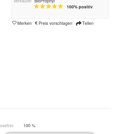
Verkäufer
BioProphyl
100% positiv
Merken
Preis vorschlagen
Teilen
tosefrei
:
100 %