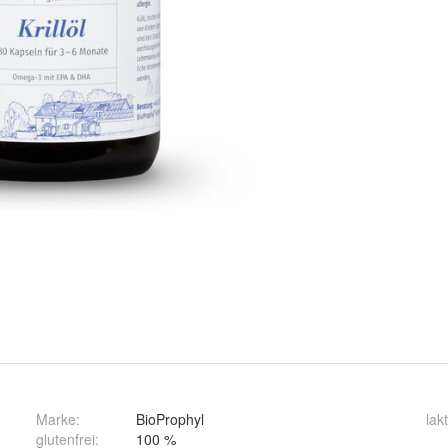
Marke:
BioProphyl
lak
glutenfrei
:
100 %