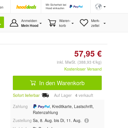
Mit Sicherheit bei
en
Hood einkaufen
Anmelden
Waren-
Merk-
Mein Hood
korb
zettel
57,95 €
inkl. MwSt. (388,93 €/kg)
Kostenloser Versand
In den Warenkorb
Sofort lieferbar
Auf Lager
4
 verkauft
Zahlung
, Kreditkarte, Lastschrift,
Ratenzahlung
Zustellung
Sa, 8. Aug. bis Di, 11. Aug.