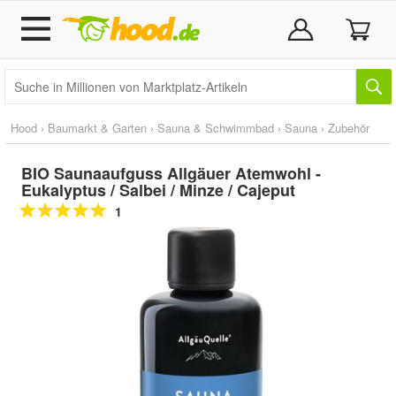
Hood
›
Baumarkt & Garten
›
Sauna & Schwimmbad
›
Sauna
›
Zubehör
BIO Saunaaufguss Allgäuer Atemwohl -
Eukalyptus / Salbei / Minze / Cajeput
1