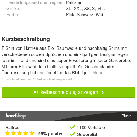
Herstellungsland und -region
:
Pakistan
Größe
:
XL, XXL, XS, S, M und L
Farbe
:
Pink, Schwarz, Weiß und Lila
Kurzbeschreibung
*
T-Shirt von Hattree aus Bio- Baumwolle und nachhaltig Shirts mit
verschiedenen coolen Sprüchen und einzigartigen Designs liegen
total im Trend und sind eine super Erweiterung in jeder Garderobe.
Mit ihrer Hilfe wird dein Outfit komplett. Als Geschenk oder
Überraschung bei uns findet ihr das Richtige
... Mehr
* maschinell aus der Artikelbeschreibung erstellt
Artikelbeschreibung anzeigen
Platin
Hattree
1160 Verkäufe
99% positiv
Gewerblich