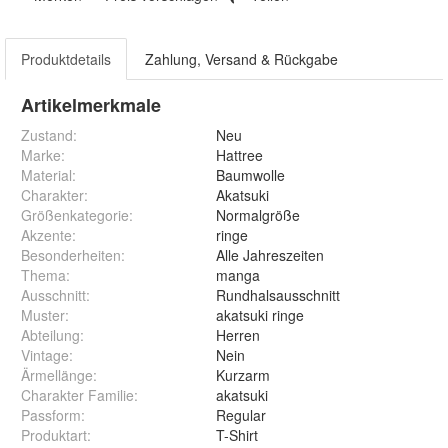
Produktdetails
Zahlung, Versand & Rückgabe
Artikelmerkmale
Zustand:
Neu
Marke:
Hattree
Material
:
Baumwolle
Charakter
:
Akatsuki
Größenkategorie
:
Normalgröße
Akzente
:
ringe
Besonderheiten
:
Alle Jahreszeiten
Thema
:
manga
Ausschnitt
:
Rundhalsausschnitt
Muster
:
akatsuki ringe
Abteilung
:
Herren
Vintage
:
Nein
Ärmellänge
:
Kurzarm
Charakter Familie
:
akatsuki
Passform
:
Regular
Produktart
:
T-Shirt