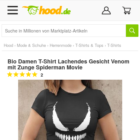
Hood
›
Mode & Schuhe
›
Herrenmode
›
T-Shirts & Tops
›
T-Shirts
Bio Damen T-Shirt Lachendes Gesicht Venom
mit Zunge Spiderman Movie
2