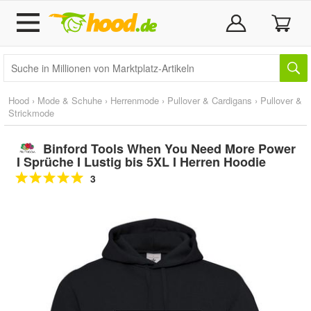
Hood
›
Mode & Schuhe
›
Herrenmode
›
Pullover & Cardigans
›
Pullover &
Strickmode
Binford Tools When You Need More Power
I Sprüche I Lustig bis 5XL I Herren Hoodie
3