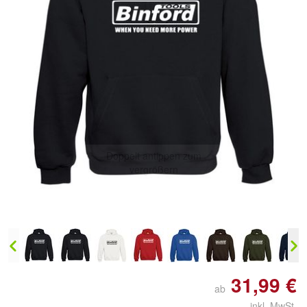
Doppelt antippen zum
vergrößern
31,99 €
ab
inkl. MwSt.