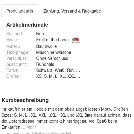
Produktdetails
Zahlung, Versand & Rückgabe
Artikelmerkmale
Zustand:
Neu
Marke:
Fruit of the Loom
Material
:
Baumwolle
Textilpflege
:
Maschinenwäsche
Verschluss
:
Ohne Verschluss
Ausschnitt
:
Rundhals
Farbe
:
Schwarz, Weiß, Rot, Navy, Blau, Braun un
Größe
:
XS, S, M, L, XL, XXL, 3XL, 4XL und 5XL
Kurzbeschreibung
*
Ihr kauft hier ein Hoodie mit dem oben abgebildeten Motiv. Größen
Sizes: S, M, L , XL, XXL, 3XL, 4XL und 5XL Bitte darauf achten, dass
die Lieferadresse immer korrekt hinterlegt ist. Viel Spaß beim
Einkaufen.
... Mehr
* maschinell aus der Artikelbeschreibung erstellt