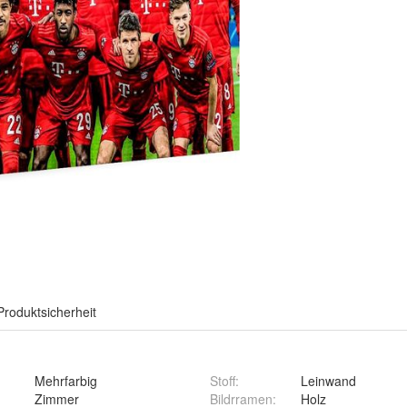
Produktsicherheit
Mehrfarbig
Stoff
:
Leinwand
Zimmer
Bildrramen
:
Holz