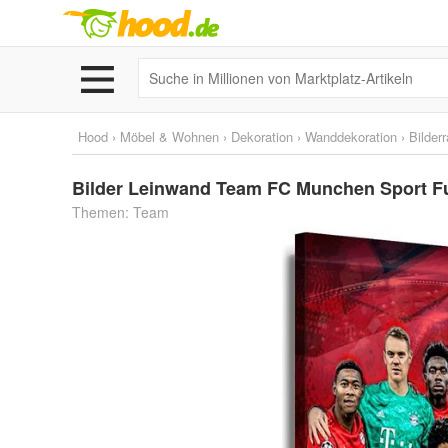
Hood
›
Möbel & Wohnen
›
Dekoration
›
Wanddekoration
›
Bilder
Bilder Leinwand Team FC Munchen Sport F
Themen: Team