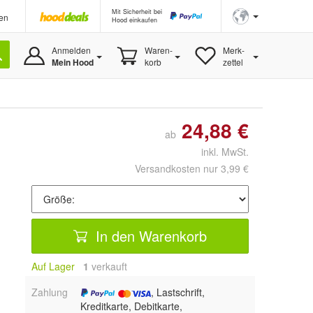
Mit Sicherheit bei
en
Hood einkaufen
Anmelden
Waren-
Merk-
Mein Hood
korb
zettel
24,88 €
ab
inkl. MwSt.
Versandkosten nur 3,99 €
In den Warenkorb
Auf Lager
1
 verkauft
Zahlung
, Lastschrift,
Kreditkarte, Debitkarte,