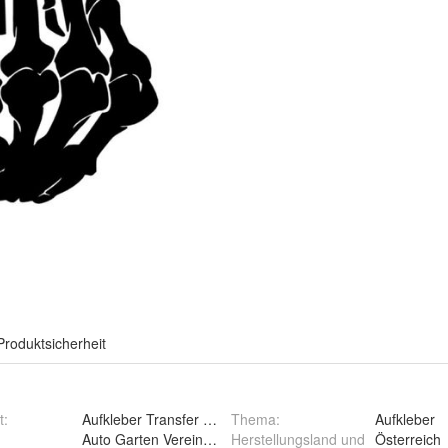
Produktsicherheit
t
:
Aufkleber Transfer Abziebild
Thema
:
Aufkleber
Auto Garten Verein Club Stammtisch
Herstellungsland und
Österreich