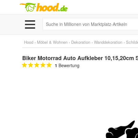
Hood
›
Möbel & Wohnen
›
Dekoration
›
Wanddekoration
›
Schild
Biker Motorrad Auto Aufkleber 10,15,20cm S
1
Bewertung