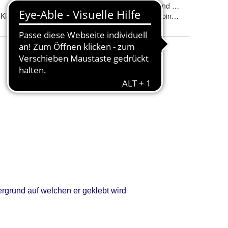
Größe
:
15 cm, 20 cm und 10cm
 Klebefolie
Farbe
: