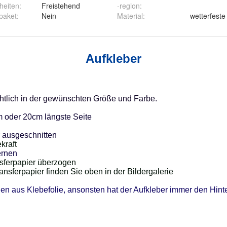
heiten
:
Freistehend
-region
:
paket
:
Nein
Material
:
wetterfeste