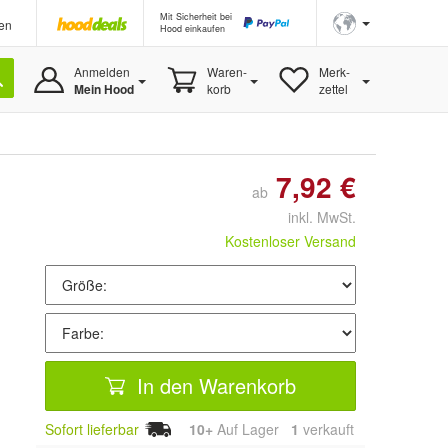
Mit Sicherheit bei
en
Hood einkaufen
Anmelden
Waren-
Merk-
Mein Hood
korb
zettel
7,92 €
ab
inkl. MwSt.
Kostenloser Versand
In den Warenkorb
Sofort lieferbar
10+
Auf Lager
1
 verkauft