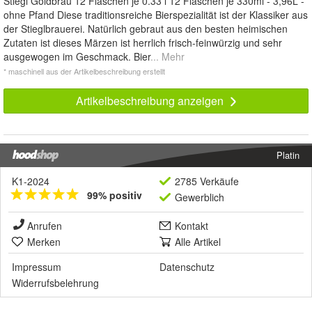
Stiegl Goldbräu 12 Flaschen je 0.33 l 12 Flaschen je 330ml - 3,96L -
ohne Pfand Diese traditionsreiche Bierspezialität ist der Klassiker aus
der Stieglbrauerei. Natürlich gebraut aus den besten heimischen
Zutaten ist dieses Märzen ist herrlich frisch-feinwürzig und sehr
ausgewogen im Geschmack. Bier
... Mehr
* maschinell aus der Artikelbeschreibung erstellt
Artikelbeschreibung anzeigen
Platin
K1-2024
2785 Verkäufe
99% positiv
Gewerblich
Anrufen
Kontakt
Merken
Alle Artikel
Impressum
Datenschutz
Widerrufsbelehrung