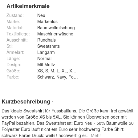
Artikelmerkmale
Zustand:
Neu
Marke:
Markenlos
Material
:
Baumwollmischung
Textilpflege
:
Maschinenwäsche
Ausschnitt
:
Rundhals
Stil
:
Sweatshirts
Ärmelart
:
Langarm
Länge
:
Normal
Design
:
Mit Motiv
Größe
:
XS, S, M, L, XL, XXL, 3XL, 4XL und 5XL
Farbe
:
Schwarz, Navy, Forstgrün, Weiß und Rot
Kurzbeschreibung
*
Das ideale Sweatshirt für Fussballfuns. Die Größe kann frei gewählt
werden von Größe XS bis 5XL. Sie können Überweisen oder mit
PayPal bezahlen. Das Sweatshirt ist: Euro Neu - 50% Baumwolle 50
Polyester Euro läuft nicht ein Euro sehr hochwertig Farbe Shirt:
schwarz Farbe Druck: weiß ! hochwerti g er
... Mehr