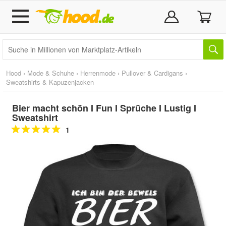
Hood
›
Mode & Schuhe
›
Herrenmode
›
Pullover & Cardigans
›
Sweatshirts & Kapuzenjacken
Bier macht schön I Fun I Sprüche I Lustig I
Sweatshirt
1