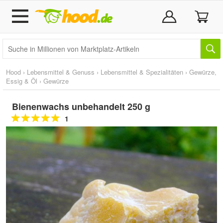
Hood
›
Lebensmittel & Genuss
›
Lebensmittel & Spezialitäten
›
Gewürze,
Essig & Öl
›
Gewürze
Bienenwachs unbehandelt 250 g
1