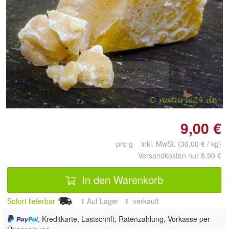
Doppelt antippen zum
vergrößern
9,00 €
pro g inkl. MwSt. (36,00 € / kg)
Versandkosten nur 8,90 €
In den Warenkorb
Sofort lieferbar
1
Auf Lager
1
 verkauft
, Kreditkarte, Lastschrift, Ratenzahlung, Vorkasse per