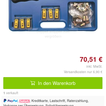
Doppelt antippen zum
vergrößern
70,51 €
inkl. MwSt.
Versandkosten nur 6,90 €
In den Warenkorb
1
 verkauft
,
, Kreditkarte, Lastschrift, Ratenzahlung,
Vorkasse per Überweisung, Sofortüberweisung