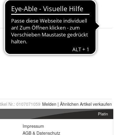
Charakter Familie
:
Minnie Mouse
Produktart
:
Bettbezug-Set
Größe
:
135 x 200 cm
tikel Nr.:
0107071059
Melden
|
Ähnlichen
Artikel verkaufen
Platin
Impressum
AGB
&
Datenschutz