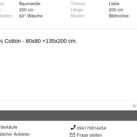
al
:
Baumwolle
Thema
:
Liebe
g
:
200 cm
Länge
:
200 cm
heiten
:
60° Wäsche
Muster
:
Bildmotive
Ar
Verkäufe
094170814454
lich
er Anbieter
Frage stellen