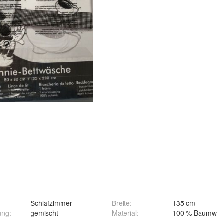
Schlafzimmer
Breite
:
135 cm
ung
:
gemischt
Material
:
100 % Baumwo