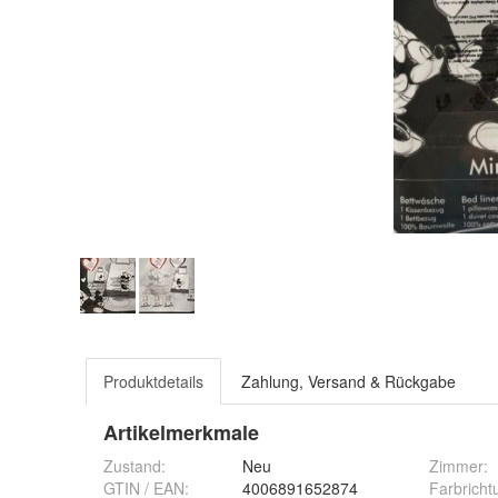
Produktdetails
Zahlung, Versand & Rückgabe
Artikelmerkmale
Zustand:
Neu
Zimmer
:
GTIN / EAN:
4006891652874
Farbricht