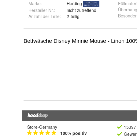
Marke:
Herding
Füllmateri
Überhan
Hersteller Nr.:
nicht zutreffend
Besonder
Anzahl der Teile
:
2-teilig
Store-Germany
15397 
100% positiv
Gewerb