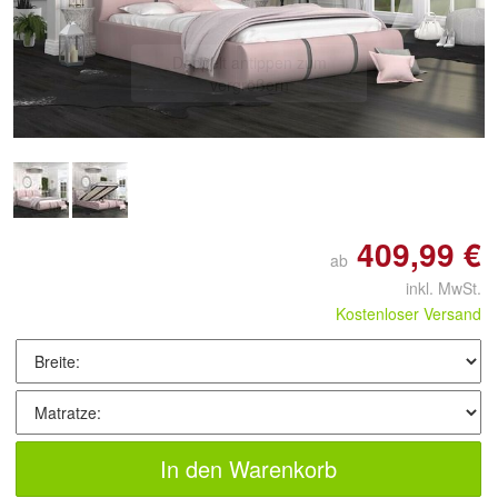
Doppelt antippen zum
vergrößern
409,99 €
ab
inkl. MwSt.
Kostenloser Versand
In den Warenkorb