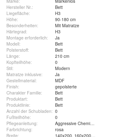
Marke:
Markenlos
Hersteller Nr.:
Bett
Liegefläche
:
H3
Höhe
:
90-180 cm
Besonderheiten
:
Mit Matratze
Härtegrad
:
H3
Montage erforderlich
:
Ja
Modell
:
Bett
Polsterstoff
:
Bett
Länge
:
210 cm
Kopfteilhöhe
:
0
Stil
:
Modern
Matratze inklusive
:
Ja
Gestellmaterial
:
MDF
Finish
:
gepolsterte
Charakter Familie
:
Bett
Produktart
:
Bett
Produktlinie
:
Bett
Anzahl der Schubladen
:
0
Fußteilhöhe
:
0
Pflegeanleitung
:
Aggressive Chemikalien vermeiden
Farbrichtung
:
rosa
Breite
: