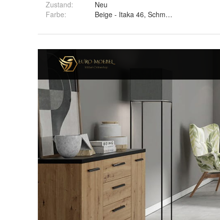
Zustand:
Neu
Farbe
:
Beige - Itaka 46, Schmutziges Rosa - Ita