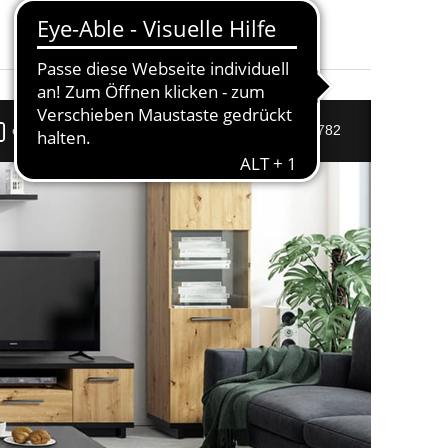
u - Itaka 14
pper VISCO
und weitere.