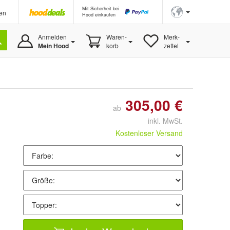
Mit Sicherheit bei
en
Hood einkaufen
Anmelden
Waren-
Merk-
Mein Hood
korb
zettel
305,00 €
ab
inkl. MwSt.
Kostenloser Versand