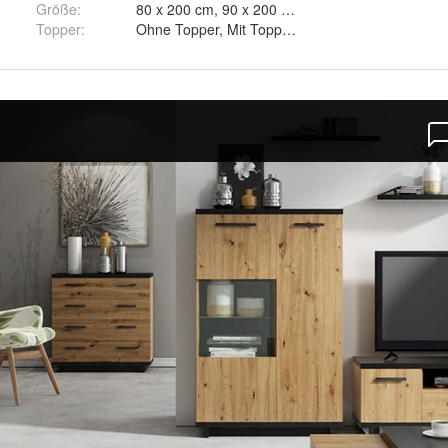
Größe
:
80 x 200 cm, 90 x 200 cm und 100 x 200 cm
ka 38, Braun - Itaka 20, Hellgrau - Itaka 51, Grau - Itaka 50, Dunkelgra
Topper
:
Ohne Topper, Mit Topper T25 und Mit To