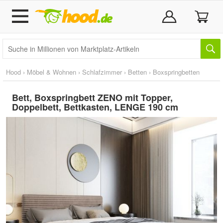
Hood
›
Möbel & Wohnen
›
Schlafzimmer
›
Betten
›
Boxspringbetten
Bett, Boxspringbett ZENO mit Topper,
Doppelbett, Bettkasten, LENGE 190 cm