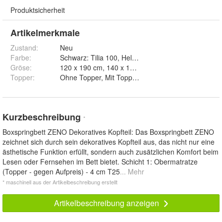
Produktsicherheit
Artikelmerkmale
Zustand:
Neu
Farbe
:
Schwarz: Tilia 100, Hellgrau: Tilia 86, Grau: Tilia 85
Gröse
:
Topper
:
Ohne Topper, Mit Topper T25 und Mit Topper Visco
Kurzbeschreibung
*
Boxspringbett ZENO Dekoratives Kopfteil: Das Boxspringbett ZENO
zeichnet sich durch sein dekoratives Kopfteil aus, das nicht nur eine
ästhetische Funktion erfüllt, sondern auch zusätzlichen Komfort beim
Lesen oder Fernsehen im Bett bietet. Schicht 1: Obermatratze
(Topper - gegen Aufpreis) - 4 cm T25
... Mehr
* maschinell aus der Artikelbeschreibung erstellt
Artikelbeschreibung anzeigen