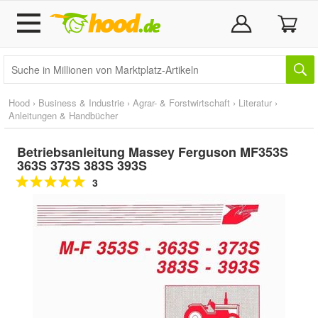
Hood
›
Business & Industrie
›
Agrar- & Forstwirtschaft
›
Literatur
›
Anleitungen & Handbücher
Betriebsanleitung Massey Ferguson MF353S
363S 373S 383S 393S
3