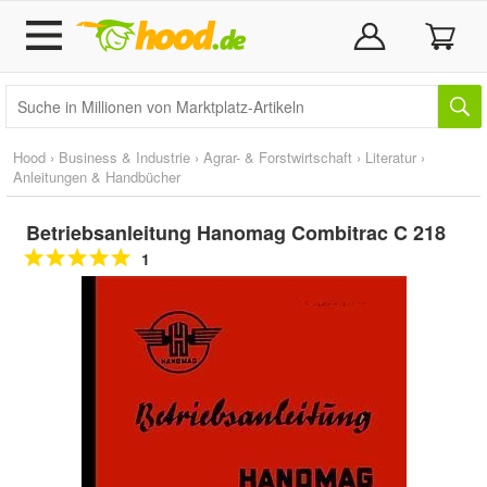
Hood
›
Business & Industrie
›
Agrar- & Forstwirtschaft
›
Literatur
›
Anleitungen & Handbücher
Betriebsanleitung Hanomag Combitrac C 218
1