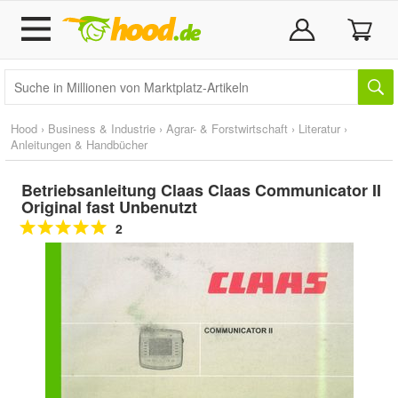
Hood
›
Business & Industrie
›
Agrar- & Forstwirtschaft
›
Literatur
›
Anleitungen & Handbücher
Betriebsanleitung Claas Claas Communicator II
Original fast Unbenutzt
2