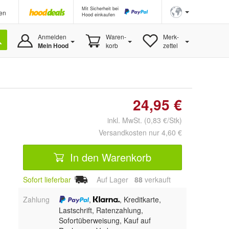
Mit Sicherheit bei
en
Hood einkaufen
Anmelden
Waren-
Merk-
Mein Hood
korb
zettel
24,95 €
inkl. MwSt. (0,83 €/Stk)
Versandkosten nur 4,60 €
In den Warenkorb
Sofort lieferbar
Auf Lager
88
 verkauft
Zahlung
,
, Kreditkarte,
Lastschrift, Ratenzahlung,
Sofortüberweisung,
Kauf auf