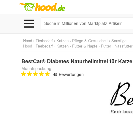
Hood
›
Tierbedarf
›
Katzen
›
Pflege & Gesundheit
›
Sonstige
Hood
›
Tierbedarf
›
Katzen
›
Futter & Näpfe
›
Futter
›
Nassfutter
BestCat® Diabetes Naturheilmittel für Katze
Monatspackung
45
Bewertungen