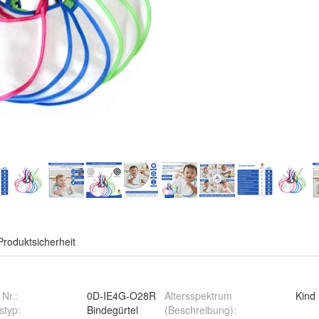
Produktsicherheit
 Nr.:
0D-IE4G-O28R
Altersspektrum
Kind
styp
:
Bindegürtel
(Beschreibung)
: