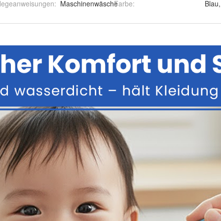
flegeanweisungen
:
Maschinenwäsche
Farbe
: