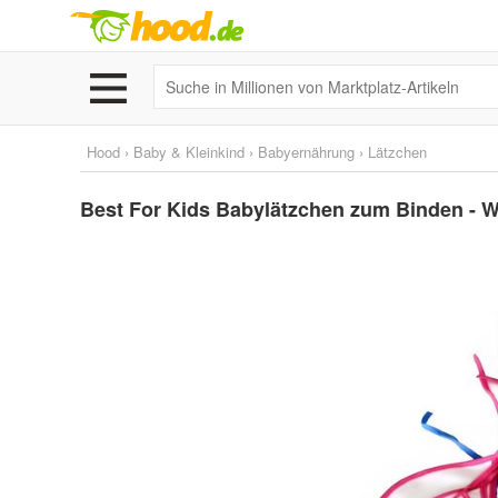
Hood
›
Baby & Kleinkind
›
Babyernährung
›
Lätzchen
Best For Kids Babylätzchen zum Binden - W