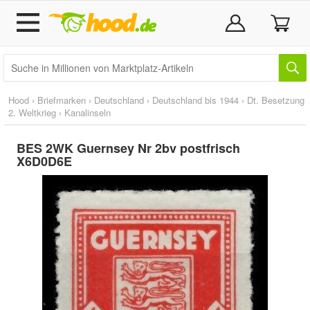
Hood
›
Briefmarken
›
Deutschland
›
Deutschland bis 1944
›
Dt. Besetzung
2. Weltkrieg
›
Kanalinseln
BES 2WK Guernsey Nr 2bv postfrisch
X6D0D6E