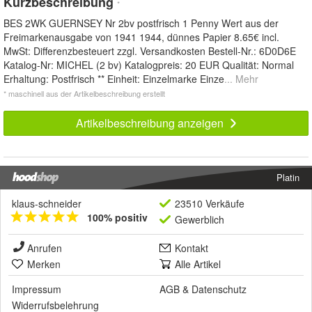
Kurzbeschreibung
*
BES 2WK GUERNSEY Nr 2bv postfrisch 1 Penny Wert aus der
Freimarkenausgabe von 1941 1944, dünnes Papier 8.65€ incl.
MwSt: Differenzbesteuert zzgl. Versandkosten Bestell-Nr.: 6D0D6E
Katalog-Nr: MICHEL (2 bv) Katalogpreis: 20 EUR Qualität: Normal
Erhaltung: Postfrisch ** Einheit: Einzelmarke Einze
... Mehr
* maschinell aus der Artikelbeschreibung erstellt
Artikelbeschreibung anzeigen
Platin
klaus-schneider
23510 Verkäufe
100% positiv
Gewerblich
Anrufen
Kontakt
Merken
Alle Artikel
Impressum
AGB
&
Datenschutz
Widerrufsbelehrung