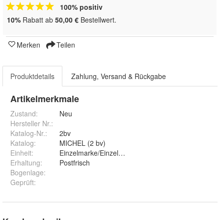
100% positiv
10%
Rabatt ab
50,00 €
Bestellwert.
Merken
Teilen
Produktdetails
Zahlung, Versand & Rückgabe
Artikelmerkmale
Zustand:
Neu
Hersteller Nr.:
Katalog-Nr.
:
2bv
Katalog
:
MICHEL (2 bv)
Einheit
:
Einzelmarke/Einzelstück
Erhaltung
:
Postfrisch
Bogenlage
:
Geprüft
: