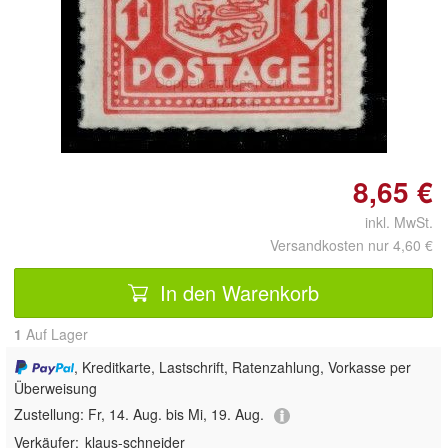
Doppelt antippen zum
vergrößern
8,65 €
inkl. MwSt.
Versandkosten nur 4,60 €
In den Warenkorb
1
Auf Lager
, Kreditkarte, Lastschrift, Ratenzahlung, Vorkasse per
Überweisung
Zustellung:
Fr, 14. Aug. bis Mi, 19. Aug.
Verkäufer:
klaus-schneider