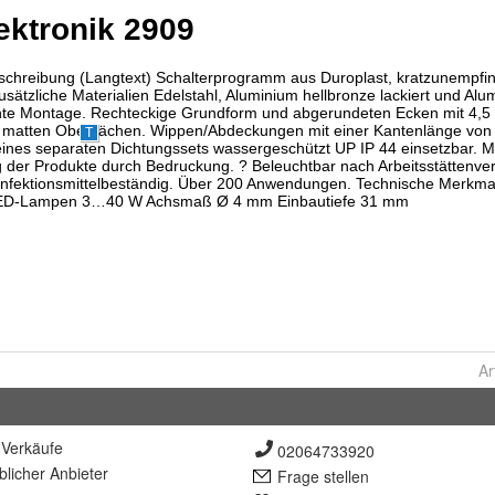
Ar
Verkäufe
02064733920
lich
er Anbieter
Frage stellen