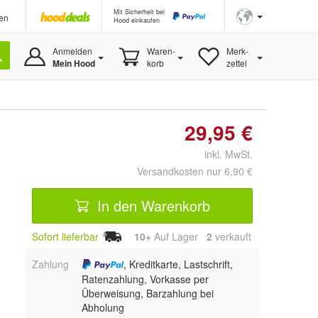
Mit Sicherheit bei
en
Hood einkaufen
Anmelden
Waren-
Merk-
Mein Hood
korb
zettel
29,95 €
inkl. MwSt.
Versandkosten nur 6,90 €
In den Warenkorb
Sofort lieferbar
10+
Auf Lager
2
 verkauft
Zahlung
, Kreditkarte, Lastschrift,
Ratenzahlung, Vorkasse per
Überweisung, Barzahlung bei
Abholung