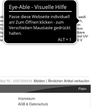
tikel Nr.:
0087599435
Melden
|
Ähnlichen
Artikel verkaufen
Platin
Impressum
AGB
&
Datenschutz