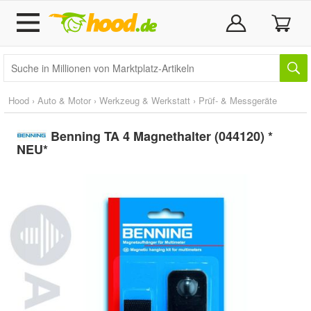
Hood
›
Auto & Motor
›
Werkzeug & Werkstatt
›
Prüf- & Messgeräte
Benning TA 4 Magnethalter (044120) *
NEU*